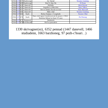
1964
107
407
Barzhoneg
An Tantad
Youenn Gwernig
1964
107
409
Barzhoneg
Krec’h Alan Du
Jil Ewan
1964
107
410
Danevell
Noblañs
Jakez Konan
1964
107
422
Danevell
Angelloù ar Morvleiz
Yann Talbot
1964
107
431
Danevell
Ret eo tremen diouzh an dud
Alan Heussaff
1964
107
436
Danevell
Mab e dad
Youenn Gwernig
1964
107
444
Studi
Buhez Seamas o Conghaile
Youenn Olier
Daou skrivagner iwerzhonat aet da anaon e 1964 :
1964
107
470
Studi
Per Penneg
Brendan Behan ha Sean O’Casey
1964
107
473
Notennoù
Notennoù
1964
107
478
Roll/Renabl
Roll ar pennadoù
1330 skrivagner(ez), 6352 pennad (1447 danevell, 1466
studiadenn, 1663 barzhoneg, 97 pezh-c'hoari...)