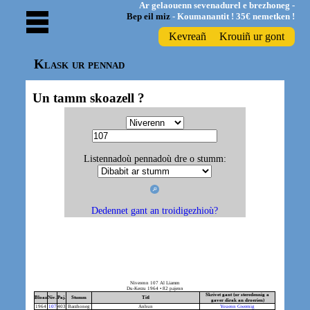
Ar gelaouenn sevenadurel e brezhoneg -
Bep eil miz
- Koumanantit ! 35€ nemetken !
Kevreañ
Krouiñ ur gont
Klask ur pennad
Un tamm skoazell ?
Listennadoù pennadoù dre o stumm:
Dedennet gant an troidigezhioù?
Niverenn 107 Al Liamm
Du-Kerzu 1964 • 82 pajenn
Skrivet gant (ur steredennig a
Bloaz
Niv.
Paj.
Stumm
Titl
gaver dirak an droerien)
1964
107
403
Barzhoneg
Anhun
Youenn Gwernig