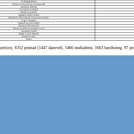
Va Zammig Buhez
Penaos eo bet savet an niverenn-mañ
Kentelioù Hebreek
Ar yezhoù en Israhel
Bodañ an harluidi
Bagadoù-difenn Israhel
Histadrout «Kevredigezh Labourerien Israhel»
Ur ger a drugarez
Damsell war istor Israhel
Notennoù Douaroniezh
Penaos ez adsaver sevenadur ur vro
Lennegezh Israhel
Emled ar yezh Hebreek
Keoded ar marv
Israhel
ner(ez), 6352 pennad (1447 danevell, 1466 studiadenn, 1663 barzhoneg, 97 pez