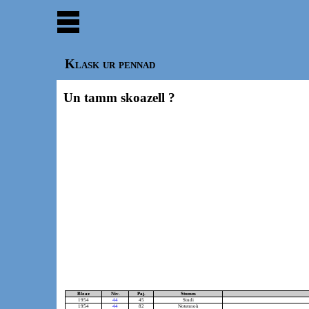
Klask ur pennad
Un tamm skoazell ?
Bloaz
Niv.
Paj.
Stumm
1954
44
45
Studi
1954
44
82
Notennoù