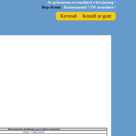
Ar gelaouenn sevenadurel e brezhoneg -
Bep eil miz
- Koumanantit ! 35€ nemetken !
Kevreañ
Krouiñ ur gont
Skrivet gant (ur steredennig a gaver dirak an droerien)
Disanv, *
Klerg Llydaw