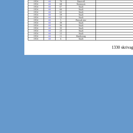
1954
44
70
Danevell
1954
44
68
Notennoù
1954
44
67
Studi
1954
44
66
Studi
1954
44
62
Studi
1954
44
59
Studi
1954
44
52
Studi
1954
44
5
Pennad-stur
1954
44
39
Studi
1954
44
36
Studi
1954
44
32
Studi
1954
44
23
Studi
1954
44
15
Studi
1954
44
11
Barzhoneg
1954
44
6
Studi
1330 skrivag