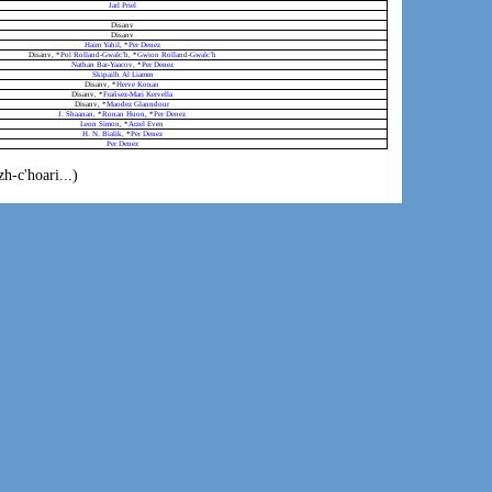
Jarl Priel
Disanv
Disanv
Haim Yahil
, *
Per Denez
Disanv, *
Pol Rolland-Gwalc’h
, *
Gwion Rolland-Gwalc’h
Nathan Bar-Yaacov
, *
Per Denez
Skipailh Al Liamm
Disanv, *
Herve Konan
Disanv, *
Frañsez-Mari Kervella
Disanv, *
Maodez Glanndour
J. Shaanan
, *
Ronan Huon
, *
Per Denez
Leon Simon
, *
Arzel Even
H. N. Bialik
, *
Per Denez
Per Denez
h-c'hoari...)