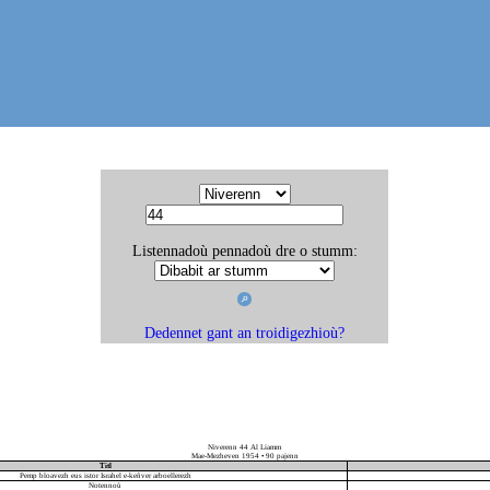
Listennadoù pennadoù dre o stumm:
Dedennet gant an troidigezhioù?
Niverenn 44 Al Liamm
Mae-Mezheven 1954 • 90 pajenn
Titl
Pemp bloavezh eus istor Israhel e-keñver arboellerezh
Notennoù