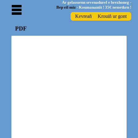
Ar gelaouenn sevenadurel e brezhoneg -
Bep eil miz
- Koumanantit ! 35€ nemetken !
Kevreañ
Krouiñ ur gont
PDF