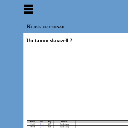
Klask ur pennad
Un tamm skoazell ?
Bloaz
Niv.
Paj.
Stumm
1982
211
107
Barzhoneg
1982
211
109
Barzhoneg