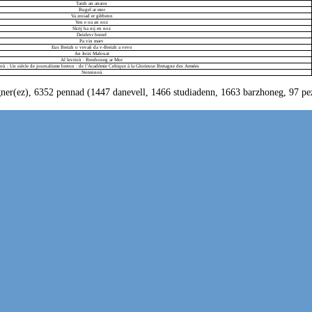
Tarzh an anaon
Bugel ar mor
Va zroiad er gêrbenn
Yen e oa an noz
Skrij ha nij en noz
Deizlevr brezel
Pa vin marv
Eus Breizh o vevañ da v-Breizh a vevo
An Inizi Malouat
Al levrioù : Brezhoneg ar Mor
ioù : Un siècle de journalisme breton : de l’Académie Celtique à la Glorieuse Bretagne des Armées
Notennoù
ner(ez), 6352 pennad (1447 danevell, 1466 studiadenn, 1663 barzhoneg, 97 pez