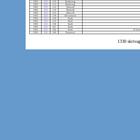
1982
211
110
Barzhoneg
1982
211
112
Barzhoneg
1982
211
114
Danevell
1982
211
119
Danevell
1982
211
123
Danevell
1982
211
138
Eñvorennoù
1982
211
149
Studi
1982
211
154
Studi
1982
211
158
Studi
1982
211
161
Studi
1982
211
166
Studi
Al levr
1982
211
168
Notennoù
1330 skrivag