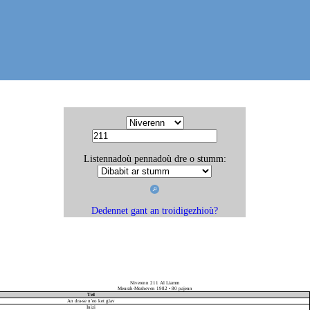
Listennadoù pennadoù dre o stumm:
Dedennet gant an troidigezhioù?
Niverenn 211 Al Liamm
Meurzh-Mezheven 1982 • 80 pajenn
Titl
An dra-se n’eo ket glav
Inizi