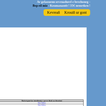
Ar gelaouenn sevenadurel e brezhoneg -
Bep eil miz
- Koumanantit ! 35€ nemetken !
Kevreañ
Krouiñ ur gont
Skrivet gant (ur steredennig a gaver dirak an droerien)
Sten Kidna
Sten Kidna