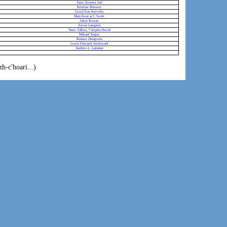
Yann Eozenn Jarl
Kristian Brisson
Goulc'han Kervella
Mari-Soaz ar C’hozh
Jakez Konan
Zavier Langleiz
Yann Talbot
, *
Anjela Duval
Mikael Treger
Remon Delaporte
Louis Fernand Andouard
Andrev-L. Latimier
h-c'hoari...)