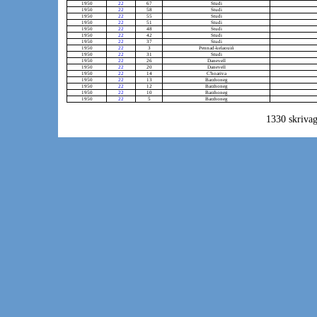
1950
22
67
Studi
1950
22
58
Studi
1950
22
55
Studi
1950
22
51
Studi
1950
22
48
Studi
1950
22
42
Studi
1950
22
37
Studi
1950
22
3
Pennad-kelaouiñ
1950
22
31
Studi
1950
22
26
Danevell
1950
22
20
Danevell
1950
22
14
C'hoariva
1950
22
13
Barzhoneg
1950
22
12
Barzhoneg
1950
22
10
Barzhoneg
1950
22
5
Barzhoneg
1330 skrivag