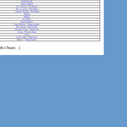
Teofil Jeused
Roparz Hemon
D.-J. Davies
, *
Per Denez
Roy A. Lewis
, *
Per Denez
Ceinwen Thomas
, *
Per Denez
Madog
Madog
Per Denez
Roparz Hemon
Kate Roberts
, *
Klerg Llydaw
Dik Trevan
, *
Fañch Elies
Saunders Lewis
, *
Arzel Even
Crwys
, *
Ronan Huon
Crwys
Gwyn Aled
, *
Arzel Even
Disanv, *
Klerg Llydaw
h-c'hoari...)