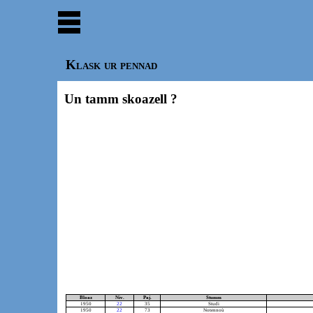
Klask ur pennad
Un tamm skoazell ?
Bloaz
Niv.
Paj.
Stumm
1950
22
35
Studi
1950
22
73
Notennoù