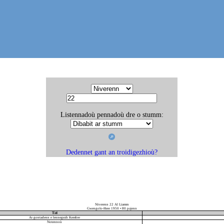
Listennadoù pennadoù dre o stumm:
Dedennet gant an troidigezhioù?
Niverenn 22 Al Liamm
Gwengolo-Here 1950 • 80 pajenn
Titl
Ar gontadenn e lennegezh Kembre
Notennoù