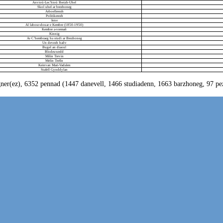
Anvioù-Lec’hioù Breizh-Uhel
Skol uhel ar brezhoneg
Arboellerezh
Politikerezh
Istor
Al labour-douar e Kembre (1850-1950)
Kembre a-vremañ
Kinnig
Ar C’hembraeg ha studi ar Brezhoneg
Un devezh hañv
Bugel an diaoul
Blodeuwedd
Milin Trevin
Melin Trefin
Keinvan Mari-Vadalen
Stafell Gynddylan
ner(ez), 6352 pennad (1447 danevell, 1466 studiadenn, 1663 barzhoneg, 97 pez