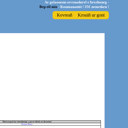
Ar gelaouenn sevenadurel e brezhoneg -
Bep eil miz
- Koumanantit ! 35€ nemetken !
Kevreañ
Krouiñ ur gont
Skrivet gant (ur steredennig a gaver dirak an droerien)
Ronan Huon