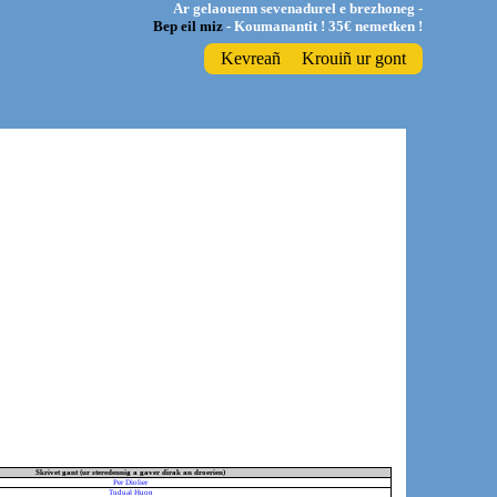
Ar gelaouenn sevenadurel e brezhoneg -
Bep eil miz
- Koumanantit ! 35€ nemetken !
Kevreañ
Krouiñ ur gont
Skrivet gant (ur steredennig a gaver dirak an droerien)
Per Diolier
Tudual Huon