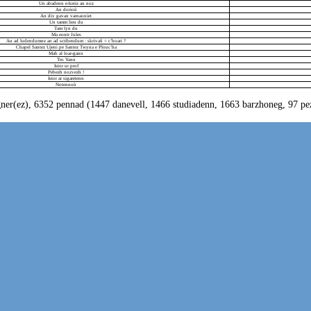
Un abadenn e-kreiz an noz
An dorioù
An div gavan varnaoniet
Un tamm lien du
Tam lyn du
Ma eontr Jules
An ad ludendumne an ad scribendum : skrivañ = c’hoari ?
Chapel Santez Ujeni pe Santez Twyna e Plouc’ha
Mab al loar-gann
Tro Yann
Istor ur prof
Pebezh nozvezh !
Istor ar sigaretenn
Notennoù
ner(ez), 6352 pennad (1447 danevell, 1466 studiadenn, 1663 barzhoneg, 97 pez