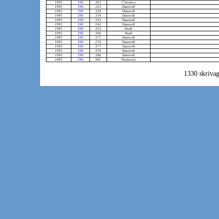
1995
290
202
C'hoariva
1995
290
223
Danevell
1995
290
229
Danevell
1995
290
234
Danevell
1995
290
235
Danevell
1995
290
242
Danevell
1995
290
252
Studi
1995
290
266
Studi
1995
290
271
Danevell
1995
290
276
Danevell
1995
290
277
Danevell
1995
290
279
Danevell
1995
290
280
Danevell
1995
290
281
Notennoù
1330 skrivag