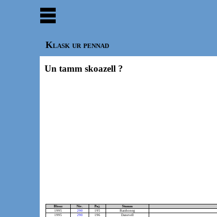
Klask ur pennad
Un tamm skoazell ?
Bloaz
Niv.
Paj.
Stumm
1995
290
195
Barzhoneg
1995
290
196
Danevell