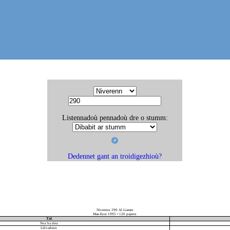
Listennadoù pennadoù dre o stumm:
Dedennet gant an troidigezhioù?
Niverenn 290 Al Liamm
Mae-Eost 1995 • 120 pajenn
Titl
Noz ha deiz
Liñvadenn