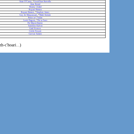
Sean O’Casey
, *
Goulc'han Kervella
Alan Botrel
Thierry Châtel
Roparz Hemon
Roparz Hemon
, *
Stephen Amos
Guy de Maupassant
, *
Mark Kerrain
Reun ar C’halan
Loeiz Dagorn
, *
Per ar Saoz
Per Mayer-Dantec
Sandrine Kalvez
Gaid Evenou
Cécile Frouret
Gurvan Salaün
h-c'hoari...)