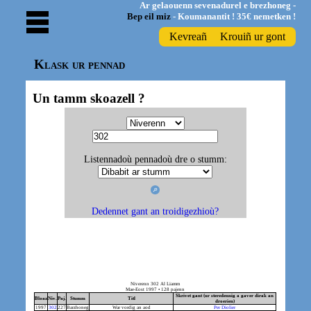
Ar gelaouenn sevenadurel e brezhoneg -
Bep eil miz
- Koumanantit ! 35€ nemetken !
Kevreañ
Krouiñ ur gont
Klask ur pennad
Un tamm skoazell ?
Listennadoù pennadoù dre o stumm:
Dedennet gant an troidigezhioù?
Niverenn 302 Al Liamm
Mae-Eost 1997 • 128 pajenn
Skrivet gant (ur steredennig a gaver dirak an
Bloaz
Niv.
Paj.
Stumm
Titl
droerien)
1997
302
227
Barzhoneg
War vordig an aod
Per Diolier