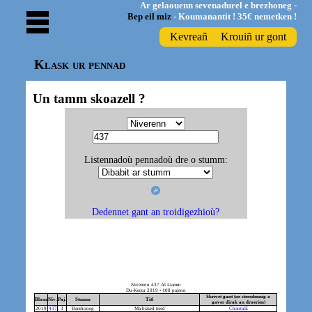
Ar gelaouenn sevenadurel e brezhoneg -
Bep eil miz
- Koumanantit ! 35€ nemetken !
Kevreañ
Krouiñ ur gont
Klask ur pennad
Un tamm skoazell ?
Listennadoù pennadoù dre o stumm:
Dedennet gant an troidigezhioù?
Niverenn 437 Al Liamm
Du-Kerzu 2019 • 108 pajenn
Skrivet gant (ur steredennig a
Bloaz
Niv.
Paj.
Stumm
Titl
gaver dirak an droerien)
2019
437
3
Barzhoneg
Ma bizied treid
ChantalE