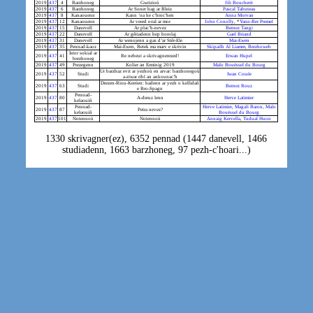
2019
437
4
Barzhoneg
Gwrizioù
Jili Boucherit
2019
437
6
Barzhoneg
Ar Soner hag ar Bleiz
Pascal Tabuteau
2019
437
8
Kanaouenn
Kann ’oa he c’hroc’hen
Anna Morvan
2019
437
12
Kanaouenn
Ar vered e-tal ar mor
John Conolly
, *
Yann-Ber Premel
2019
437
15
Danevell
Ar plac’h-nevez
Bernez Tangi
2019
437
22
Danevell
Ar gêriadenn hep horolaj
Gael Briand
2019
437
31
Danevell
Ar wenojenn a gas d’ar Stêr-Ele
Mai-Ewen
2019
437
35
Pennad-kaoz
Mai-Ewen, Betek ma marv e skrivin
Skipailh Al Liamm
,
Brezhoweb
Istor sokial ar
2019
437
41
Re nebeut a skrivagnerezed!
Erwan Hupel
brezhoneg
2019
437
49
Prezegenn
Kolier an Erminig 2019
Malo Bouëssel du Bourg
Ur barzhaz evit ar yezhoù en arvar: barzhonegoù
2019
437
52
Studi
Iwan Couée
a-ziwar ribl an ankounac’h
Drezen-Riou-Kerrien: hadenn ar yezh o kellidañ
2019
437
63
Studi
Bernez Rouz
e Bro-Spagn
Pennad-
2019
437
80
A-dreuz lenn
Herve Latimier
kelaouiñ
Pennad-
Herve Latimier
,
Magali Baron
,
Malo
2019
437
87
Petra nevez?
kelaouiñ
Bouëssel du Bourg
2019
437
101
Notennoù
Notennoù
Annaig Kervella
,
Tudual Huon
1330 skrivagner(ez), 6352 pennad (1447 danevell, 1466
studiadenn, 1663 barzhoneg, 97 pezh-c'hoari...)