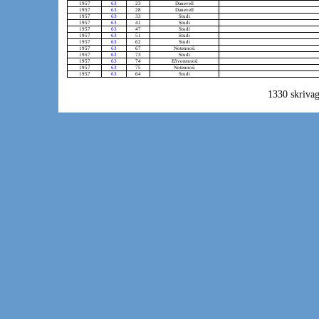
1957
63
23
Danevell
1957
63
28
Danevell
1957
63
33
Studi
1957
63
41
Studi
1957
63
47
Studi
1957
63
51
Studi
1957
63
62
Studi
1957
63
67
Notennoù
1957
63
73
Studi
1957
63
74
Eñvorennoù
1957
63
75
Notennoù
1957
63
64
Studi
1330 skrivag