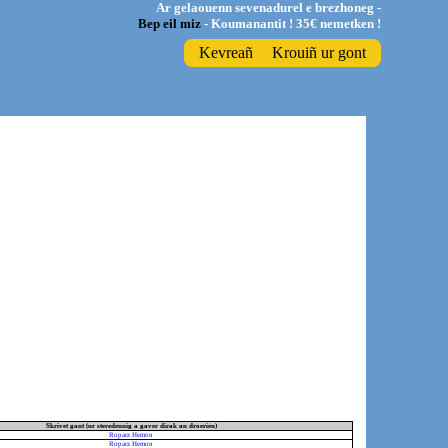
Ar gelaouenn sevenadurel e brezhoneg -
Bep eil miz
- Koumanantit ! 35€ nemetken !
Kevreañ
Krouiñ ur gont
Skrivet gant (ur steredennig a gaver dirak an droerien)
Roparz Hemon
Roparz Hemon