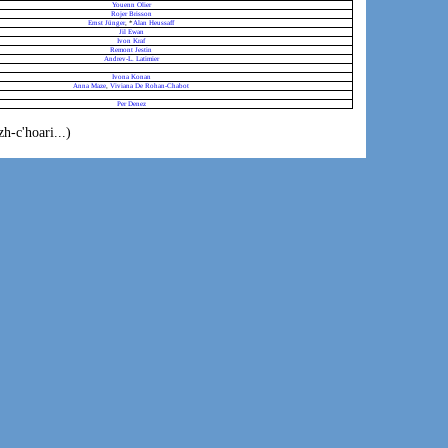
Youenn Olier
Rojer Brisson
Ernst Jünger
, *
Alan Heussaff
Jil Ewan
Ivon Kraf
Remont Jestin
Andrev-L. Latimier
Ivona Konan
Anna Maze
,
Viviana De Rohan-Chabot
Per Denez
h-c'hoari...)