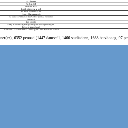
Ar c’hermes
Ar chapeled
Hent ar c’hoad
Breizh digor war ar bed
An doare kontañ dre zek
Hortus Mangarevensis
Al levrioù : "Présence des Celtes" gant A. Rivoallan
Notennoù
Bro-Ganada
Kamp ar vrezhonegerien gwelet gant izili ar gevredigezh
Buhez ar gevredigezh
Al levrioù : "D’un château à l’autre" gant Louis Ferdinand Céline
ner(ez), 6352 pennad (1447 danevell, 1466 studiadenn, 1663 barzhoneg, 97 pez