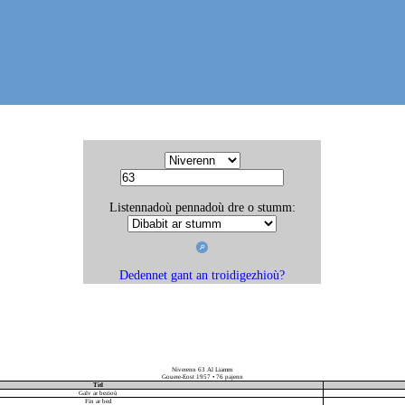
Listennadoù pennadoù dre o stumm:
Dedennet gant an troidigezhioù?
Niverenn 63 Al Liamm
Gouere-Eost 1957 • 76 pajenn
Titl
Galv ar bezioù
Fin ar bed