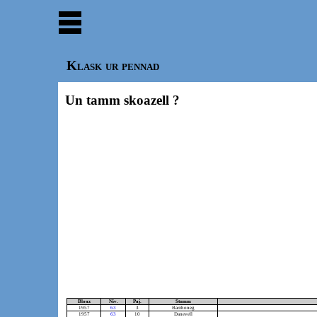
Klask ur pennad
Un tamm skoazell ?
Bloaz
Niv.
Paj.
Stumm
1957
63
3
Barzhoneg
1957
63
10
Danevell