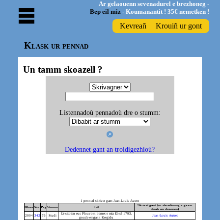
Ar gelaouenn sevenadurel e brezhoneg -
Bep eil miz
- Koumanantit ! 35€ nemetken !
Kevreañ
Krouiñ ur gont
Klask ur pennad
Un tamm skoazell ?
Listennadoù pennadoù dre o stumm:
Dedennet gant an troidigezhioù?
1 pennad skrivet gant Jean-Louis Autret
Skrivet gant (ur steredennig a gaver
Bloaz
Niv.
Paj.
Stumm
Titl
dirak an droerien)
Ur sitoian eus Plouvorn barnet e miz Ebrel 1793,
2004
342
76
Studi
Jean-Louis Autret
goude emgann Kergidu