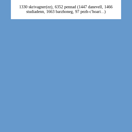
1330 skrivagner(ez), 6352 pennad (1447 danevell, 1466
studiadenn, 1663 barzhoneg, 97 pezh-c'hoari...)