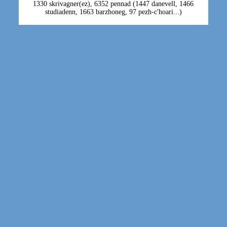
1330 skrivagner(ez), 6352 pennad (1447 danevell, 1466
studiadenn, 1663 barzhoneg, 97 pezh-c'hoari...)