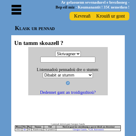
Ar gelaouenn sevenadurel e brezhoneg -
Bep eil miz
- Koumanantit ! 35€ nemetken !
Kevreañ
Krouiñ ur gont
Klask ur pennad
Un tamm skoazell ?
Listennadoù pennadoù dre o stumm:
Dedennet gant an troidigezhioù?
1 pennad skrivet gant Georges Gaudu
Bloaz
Niv.
Paj.
Stumm
Titl
Skrivet gant (ur steredennig a gaver dirak an droerien)
1955
48
88
Barzhoneg
Ar priedoù
Georges Gaudu
, *
G.B. Kerverzioù