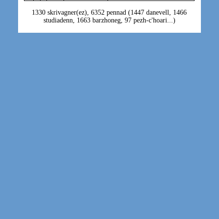
1330 skrivagner(ez), 6352 pennad (1447 danevell, 1466
studiadenn, 1663 barzhoneg, 97 pezh-c'hoari...)