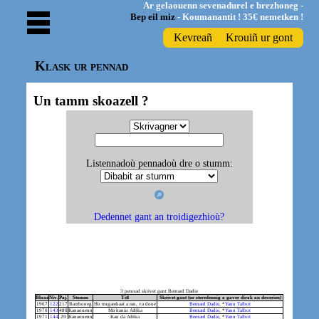
Ar gelaouenn sevenadurel e brezhoneg -
Bep eil miz
- Koumanantit ! 35€ nemetken !
Kevreañ
Krouiñ ur gont
Klask ur pennad
Un tamm skoazell ?
Listennadoù pennadoù dre o stumm:
Dedennet gant an troidigezhioù?
3 pennad skrivet gant Bernard Dadie
Bloaz
Niv.
Paj.
Stumm
Titl
Skrivet gant (ur steredennig a gaver dirak an droerien)
1967
122
217
Barzhoneg
Ho trugarekaat a ran, va doue
Bernard Dadie
, *
Yann Talbot
1970
143
480
Kanaouenn
Ma kanin Afrika
Bernard Dadie
, *
Yann Talbot
1971
144
29
Kanaouenn
Kan da Afrika
Bernard Dadie
, *
Yann Talbot