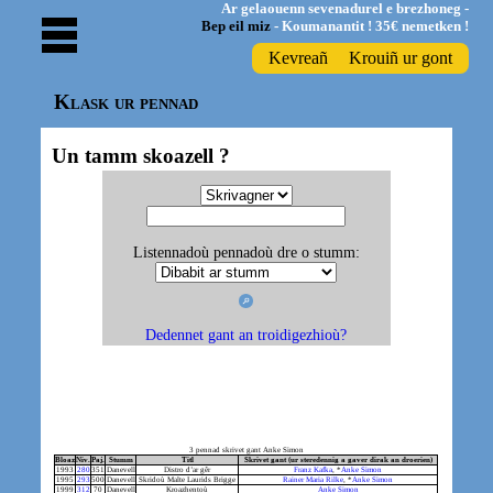
Ar gelaouenn sevenadurel e brezhoneg -
Bep eil miz
- Koumanantit ! 35€ nemetken !
Kevreañ
Krouiñ ur gont
Klask ur pennad
Un tamm skoazell ?
Listennadoù pennadoù dre o stumm:
Dedennet gant an troidigezhioù?
3 pennad skrivet gant Anke Simon
Bloaz
Niv.
Paj.
Stumm
Titl
Skrivet gant (ur steredennig a gaver dirak an droerien)
1993
280
351
Danevell
Distro d’ar gêr
Franz Kafka
, *
Anke Simon
1995
293
500
Danevell
Skridoù Malte Laurids Brigge
Rainer Maria Rilke
, *
Anke Simon
1999
312
70
Danevell
Kroazhentoù
Anke Simon