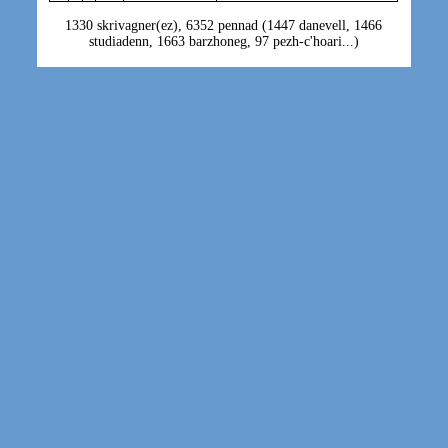
1330 skrivagner(ez), 6352 pennad (1447 danevell, 1466
studiadenn, 1663 barzhoneg, 97 pezh-c'hoari...)