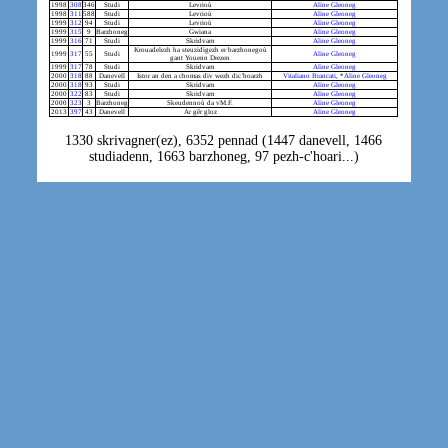
1998
308
346
Studi
Levrioù
Aline Gleoneg
1998
311
588
Studi
Levrioù
Aline Gleoneg
1999
312
94
Studi
Levrioù
Aline Gleoneg
1999
315
9
Barzhoneg
Gwiana
Aline Gleoneg
1999
316
71
Studi
Skridvarn
Aline Gleoneg
Krouadelezh ha steuzidigezh er barzhonegoù
1999
317
55
Studi
Aline Gleoneg
gant Youenn Drezen
1999
317
78
Studi
Skridvarn
Aline Gleoneg
2000
318
88
Danevell
Istor an den a chomas div wezh dic’hoarzh
Vitaliano Brancati
, *
Aline Gleoneg
2000
318
93
Studi
Skridvarn
Aline Gleoneg
2000
322
83
Studi
Skridvarn
Aline Gleoneg
2000
323
3
Barzhoneg
Skeudennoù da vM.F.
Aline Gleoneg
2013
397
43
Danevell
Ar gêr gloz
Aline Gleoneg
1330 skrivagner(ez), 6352 pennad (1447 danevell, 1466
studiadenn, 1663 barzhoneg, 97 pezh-c'hoari...)