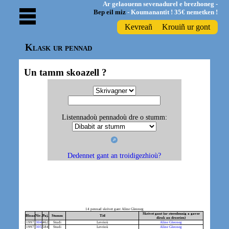
Ar gelaouenn sevenadurel e brezhoneg -
Bep eil miz
- Koumanantit ! 35€ nemetken !
Kevreañ
Krouiñ ur gont
Klask ur pennad
Un tamm skoazell ?
Listennadoù pennadoù dre o stumm:
Dedennet gant an troidigezhioù?
14 pennad skrivet gant Aline Gleoneg
Skrivet gant (ur steredennig a gaver
Bloaz
Niv.
Paj.
Stumm
Titl
dirak an droerien)
1997
304
462
Studi
Levrioù
Aline Gleoneg
1997
305
584
Studi
Levrioù
Aline Gleoneg