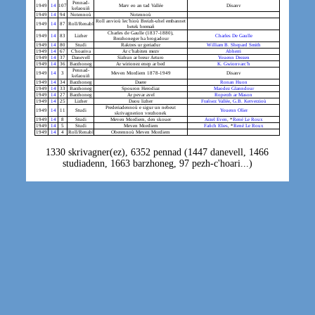
Pennad-
1949
14
107
Marv eo an tad Vallée
Disanv
kelaouiñ
1949
14
94
Notennoù
Notennoù
Roll anvioù lec’hioù Breizh-uhel embannet
1949
14
87
Roll/Renabl
betek bremañ
Charles de Gaulle (1837-1880),
1949
14
83
Lizher
Charles De Gaulle
Brezhoneger ha brogadour
1949
14
80
Studi
Raktres ur geriadur
William B. Shepard Smith
1949
14
67
C'hoariva
Ar c’habiten mezv
Abherri
1949
14
37
Danevell
Sizhun ar breur Arturo
Youenn Drezen
1949
14
36
Barzhoneg
Ar wirionez enep ar bed
K. Gwionvarc’h
Pennad-
1949
14
3
Meven Mordiern 1878-1949
Disanv
kelaouiñ
1949
14
34
Barzhoneg
Daere
Ronan Huon
1949
14
33
Barzhoneg
Spouron Herodiaz
Maodez Glanndour
1949
14
27
Barzhoneg
Ar pevar avel
Roperzh ar Mason
1949
14
25
Lizher
Daou lizher
Frañsez Vallée
,
G.B. Kerverzioù
Prederiadennoù e sigur un nebeut
1949
14
11
Studi
Youenn Olier
skrivagnerion vrezhonek
1949
14
8
Studi
Meven Mordiern, den skouer
Arzel Even
, *
René Le Roux
1949
14
5
Studi
Meven Mordiern
Fañch Elies
, *
René Le Roux
1949
14
4
Roll/Renabl
Oberennoù Meven Mordiern
1330 skrivagner(ez), 6352 pennad (1447 danevell, 1466
studiadenn, 1663 barzhoneg, 97 pezh-c'hoari...)