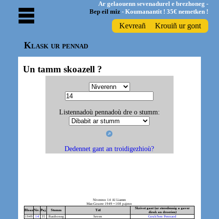
Ar gelaouenn sevenadurel e brezhoneg -
Bep eil miz
- Koumanantit ! 35€ nemetken !
Kevreañ
Krouiñ ur gont
Klask ur pennad
Un tamm skoazell ?
Listennadoù pennadoù dre o stumm:
Dedennet gant an troidigezhioù?
Niverenn 14 Al Liamm
Mae-Gouere 1949 • 108 pajenn
Skrivet gant (ur steredennig a gaver
Bloaz
Niv.
Paj.
Stumm
Titl
dirak an droerien)
1949
14
35
Barzhoneg
Seven
Goulc'hen Pennaod