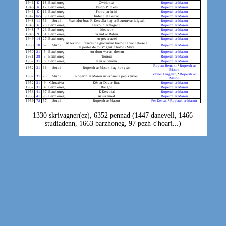
1946
K
18
Barzhoneg
Gwirionez
Roperzh ar Mason
1946
K
17
Barzhoneg
Distro Putheas
Roperzh ar Mason
1946
K
16
Barzhoneg
Frond an Inizi
Roperzh ar Mason
1947
Tn5
3
Barzhoneg
Judenn al Loman
Roperzh ar Mason
1948
11
56
Studi
Yezhadur bras F. Kervella hag ar Beurunvanidigezh
Roperzh ar Mason
1948
6
28
Barzhoneg
Hirvoud ar flagenn
Roperzh ar Mason
1948
7
23
Barzhoneg
Meurvor
Roperzh ar Mason
1948
9
51
Barzhoneg
Skeud ar Rabin
Roperzh ar Mason
1949
14
27
Barzhoneg
Ar pevar avel
Roperzh ar Mason
Al levrioù : "Précis de grammaire bretonne vannetaise à
1950
18
62
Studi
Roperzh ar Mason
la portée de tous" gant Chaloni Mary
1950
21
5
Barzhoneg
An dorn war an dremm
Roperzh ar Mason
1951
28
5
Barzhoneg
Tronoz
Roperzh ar Mason
1952
31
6
Barzhoneg
Kan ar Serafin
Roperzh ar Mason
Roparz Hemon
, *
Roperzh ar
1952
31
36
Studi
Roperzh ar Mason hag hor yezh
Mason
Zavier Langleiz
, *
Roperzh ar
1952
31
23
Studi
Roperzh ar Mason ur skouer e pep keñver
Mason
1952
31
9
C'hoariva
Kêr an Douar-Bras
Roperzh ar Mason
1952
31
4
Barzhoneg
Bangor
Roperzh ar Mason
1953
41
97
Barzhoneg
E Kervoial
Roperzh ar Mason
1953
41
98
Barzhoneg
Ar sikarned
Roperzh ar Mason
1959
72
57
Studi
Roperzh ar Mason
Per Denez
, *
Roperzh ar Mason
1330 skrivagner(ez), 6352 pennad (1447 danevell, 1466
studiadenn, 1663 barzhoneg, 97 pezh-c'hoari...)