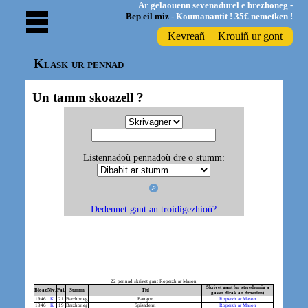
Ar gelaouenn sevenadurel e brezhoneg -
Bep eil miz
- Koumanantit ! 35€ nemetken !
Kevreañ
Krouiñ ur gont
Klask ur pennad
Un tamm skoazell ?
Listennadoù pennadoù dre o stumm:
Dedennet gant an troidigezhioù?
22 pennad skrivet gant Roperzh ar Mason
Skrivet gant (ur steredennig a
Bloaz
Niv.
Paj.
Stumm
Titl
gaver dirak an droerien)
1946
K
21
Barzhoneg
Bangor
Roperzh ar Mason
1946
K
19
Barzhoneg
Spisadenn
Roperzh ar Mason