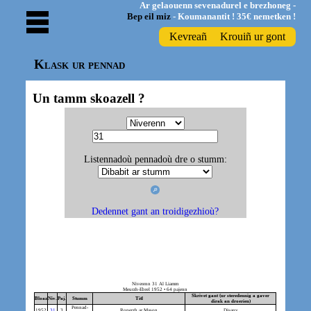
Ar gelaouenn sevenadurel e brezhoneg -
Bep eil miz
- Koumanantit ! 35€ nemetken !
Kevreañ
Krouiñ ur gont
Klask ur pennad
Un tamm skoazell ?
Listennadoù pennadoù dre o stumm:
Dedennet gant an troidigezhioù?
Niverenn 31 Al Liamm
Meurzh-Ebrel 1952 • 64 pajenn
Skrivet gant (ur steredennig a gaver
Bloaz
Niv.
Paj.
Stumm
Titl
dirak an droerien)
Pennad-
1952
31
3
Roperzh ar Mason
Disanv