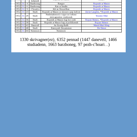
kelaouiñ
1952
31
4
Barzhoneg
Bangor
Roperzh ar Mason
1952
31
6
Barzhoneg
Kan ar Serafin
Roperzh ar Mason
1952
31
9
C'hoariva
Kêr an Douar-Bras
Roperzh ar Mason
1952
31
23
Studi
Roperzh ar Mason ur skouer e pep keñver
Zavier Langleiz
, *
Roperzh ar Mason
Prederiadennoù e sigur un nebeut
1952
31
29
Studi
Youenn Olier
skrivagnerion vrezhonek
1952
31
36
Studi
Roperzh ar Mason hag hor yezh
Roparz Hemon
, *
Roperzh ar Mason
1952
31
38
Studi
Roperzh ar Mason hag ar politikerezh
Roparz Hemon
1952
31
42
Danevell
An Eostig-Bailh
Marsel-Mari Klerg
1952
31
48
Studi
Rannyezh Douarnenez
Per Denez
1952
31
60
Notennoù
Notennoù
1330 skrivagner(ez), 6352 pennad (1447 danevell, 1466
studiadenn, 1663 barzhoneg, 97 pezh-c'hoari...)